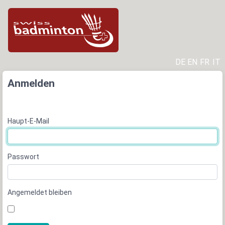
DE
EN
FR
IT
Anmelden
Haupt-E-Mail
Passwort
Angemeldet bleiben